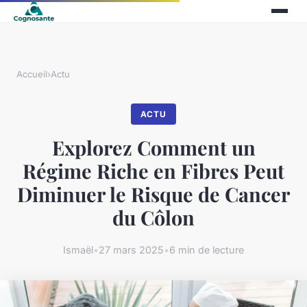
Accueil
›
Actu
ACTU
Explorez Comment un
Régime Riche en Fibres Peut
Diminuer le Risque de Cancer
du Côlon
Ismaël
•
27 mars 2025
•
6 min de lecture