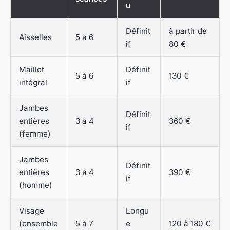
u
Définit
à partir de
Aisselles
5 à 6
if
80 €
Maillot
Définit
5 à 6
130 €
intégral
if
Jambes
Définit
entières
3 à 4
360 €
if
(femme)
Jambes
Définit
entières
3 à 4
390 €
if
(homme)
Visage
Longu
(ensemble
5 à 7
e
120 à 180 €