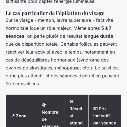
suffisante pour capter l’énergie lumineuse.
Le cas particulier de l’épilation du visage
Sur le visage - menton, lèvre supérieure - l’activité
hormonale joue un rôle majeur. Même après
5 à 7
séances
, on parle plutôt de résultat
longue durée
que de disparition totale. Certains follicules peuvent
réactiver leur activité avec le temps, notamment en
cas de déséquilibres hormonaux (syndrome des
ovaires polykystiques, ménopause, etc.). Le suivi est
donc plus attentif, et des séances d’entretien peuvent
être conseillées.
🎯
🔄
Résult
💶 Prix
Nombre
📍 Zone
at
indicatif
de
attend
par séance
séances