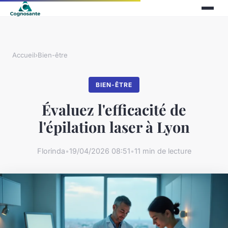
Accueil
›
Bien-être
BIEN-ÊTRE
Évaluez l'efficacité de
l'épilation laser à Lyon
Florinda
•
19/04/2026 08:51
•
11 min de lecture