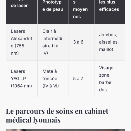
Phototyp
s
les plus
de laser
e de peau
moyen
efficaces
nes
Lasers
Clair à
Jambes,
Alexandrit
intermédi
3 à 6
aisselles,
e (755
aire (I à
maillot
nm)
IV)
Visage,
Lasers
Mate à
zone
YAG LP
foncée
5 à 7
barbe,
(1064 nm)
(IV à VI)
dos
Le parcours de soins en cabinet
médical lyonnais