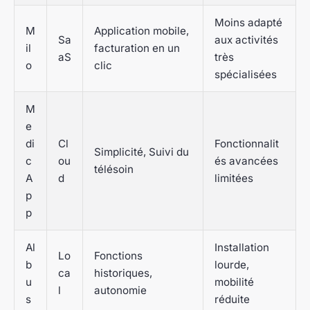
Moins adapté
M
Application mobile,
Sa
aux activités
il
facturation en un
aS
très
o
clic
spécialisées
M
e
di
Cl
Fonctionnalit
Simplicité, Suivi du
c
ou
és avancées
télésoin
A
d
limitées
p
p
Al
Installation
Lo
Fonctions
b
lourde,
ca
historiques,
u
mobilité
l
autonomie
s
réduite