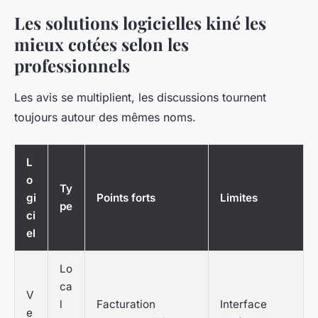
Les solutions logicielles kiné les
mieux cotées selon les
professionnels
Les avis se multiplient, les discussions tournent
toujours autour des mêmes noms.
L
o
Ty
gi
Points forts
Limites
pe
ci
el
Lo
ca
V
l
Facturation
Interface
e