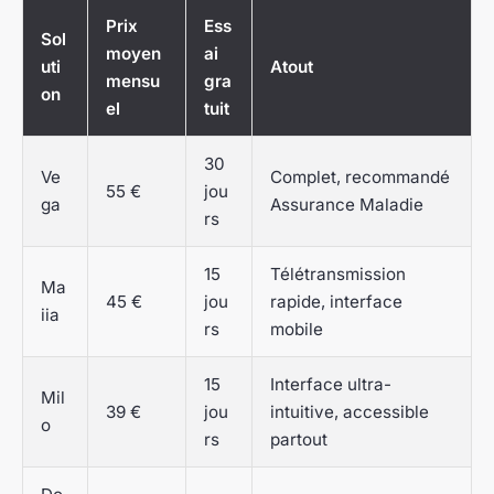
Prix
Ess
Sol
moyen
ai
uti
Atout
mensu
gra
on
el
tuit
30
Ve
Complet, recommandé
55 €
jou
ga
Assurance Maladie
rs
15
Télétransmission
Ma
45 €
jou
rapide, interface
iia
rs
mobile
15
Interface ultra-
Mil
39 €
jou
intuitive, accessible
o
rs
partout