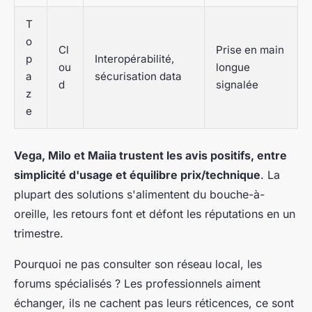
T
o
Cl
Prise en main
p
Interopérabilité,
ou
longue
a
sécurisation data
d
signalée
z
e
Vega, Milo et Maiia trustent les avis positifs, entre
simplicité d'usage et équilibre prix/technique
. La
plupart des solutions s'alimentent du bouche-à-
oreille, les retours font et défont les réputations en un
trimestre.
Pourquoi ne pas consulter son réseau local, les
forums spécialisés ? Les professionnels aiment
échanger, ils ne cachent pas leurs réticences, ce sont