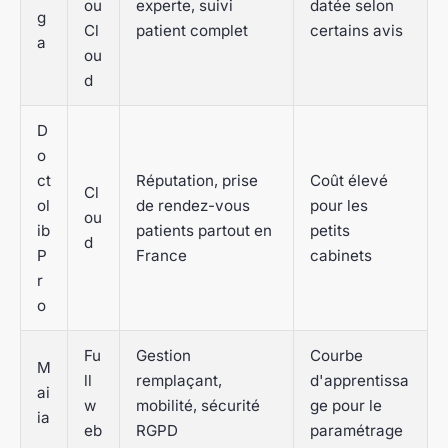
ou
experte, suivi
datée selon
g
Cl
patient complet
certains avis
a
ou
d
D
o
ct
Réputation, prise
Coût élevé
Cl
ol
de rendez-vous
pour les
ou
ib
patients partout en
petits
d
P
France
cabinets
r
o
Fu
Gestion
Courbe
M
ll
remplaçant,
d'apprentissa
ai
w
mobilité, sécurité
ge pour le
ia
eb
RGPD
paramétrage