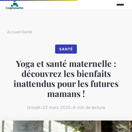
Accueil
›
Santé
SANTÉ
Yoga et santé maternelle :
découvrez les bienfaits
inattendus pour les futures
mamans !
Ismaël
•
22 mars 2025
•
6 min de lecture