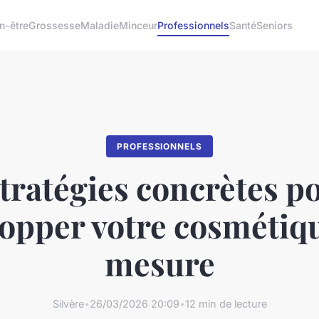
n-être
Grossesse
Maladie
Minceur
Professionnels
Santé
Seniors
PROFESSIONNELS
stratégies concrètes p
opper votre cosmétiq
mesure
Silvère
•
26/03/2026 20:09
•
12 min de lecture