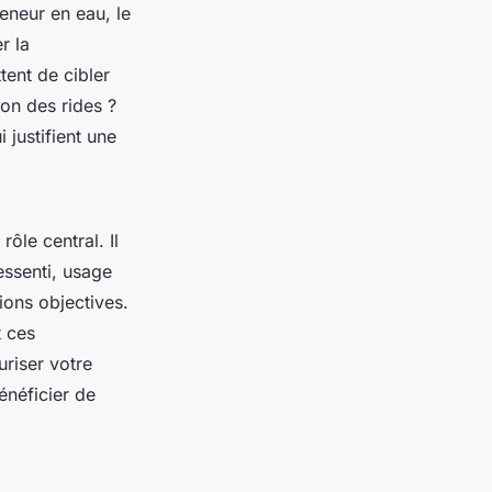
eneur en eau, le
r la
tent de cibler
on des rides ?
justifient une
ôle central. Il
essenti, usage
ions objectives.
t ces
riser votre
néficier de