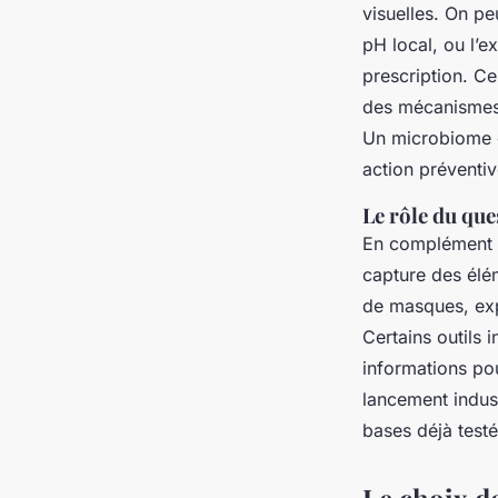
visuelles. On p
pH local, ou l’e
prescription. Ce
des mécanismes 
Un microbiome d
action préventiv
Le rôle du que
En complément de
capture des élém
de masques, exp
Certains outils 
informations po
lancement indust
bases déjà testé