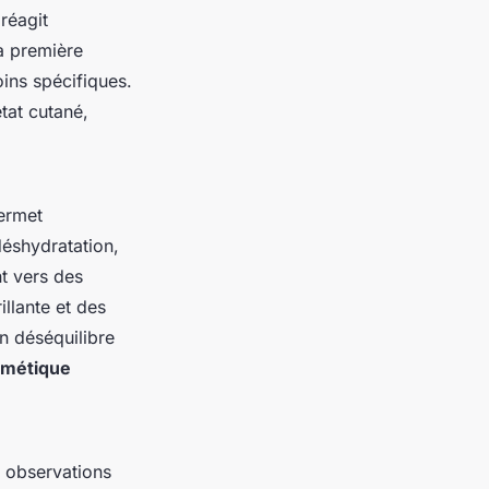
réagit
la première
ins spécifiques.
tat cutané,
permet
déshydratation,
nt vers des
llante et des
n déséquilibre
smétique
s observations