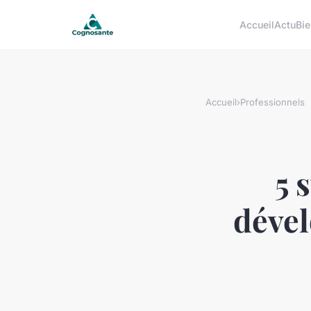
Accueil
Actu
Bie
Accueil
›
Professionnels
5 
dével