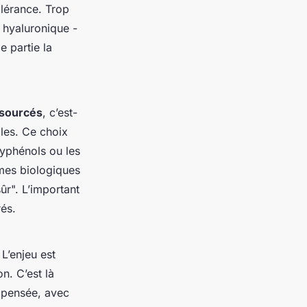
olérance. Trop
e hyaluronique -
e partie la
osourcés
, c’est-
les. Ce choix
yphénols ou les
mes biologiques
ûr". L’important
rés.
 L’enjeu est
n. C’est là
n pensée, avec