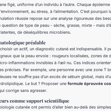
ane figé, uniforme d’un individu à l’autre. Chaque épiderme 
’environnement, au stress, à l’alimentation. C’est pourquoi 
mulation réussie repose sur une analyse rigoureuse des beso
 question de type de peau - sèche, grasse, mixte - mais d’é
latentes, de déséquilibres microbiens.
matologique préalable
oisir un actif, un diagnostic cutané est indispensable. Il 
signaux que la peau envoie : rougeurs localisées, zones de 
icro-inflammations invisibles à l’œil nu. Ces indices oriente
ues précises. Par exemple, une personne avec une zone T bri
lleuses ne souffre pas d’un excès de sébum global, mais d’u
ydrolipidique. Le but ? Proposer une
formule éprouvée co
ui corrige sans agresser.
urs comme support scientifique
biologie cutanée ont permis d’aller bien au-delà des simple