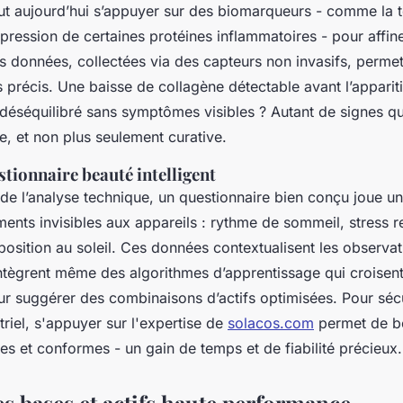
eut aujourd’hui s’appuyer sur des biomarqueurs - comme la t
xpression de certaines protéines inflammatoires - pour affine
s données, collectées via des capteurs non invasifs, permet
précis. Une baisse de collagène détectable avant l’appariti
éséquilibré sans symptômes visibles ? Autant de signes qui 
e, et non plus seulement curative.
stionnaire beauté intelligent
 l’analyse technique, un questionnaire bien conçu joue un r
ents invisibles aux appareils : rythme de sommeil, stress r
osition au soleil. Ces données contextualisent les observat
intègrent même des algorithmes d’apprentissage qui croisen
ur suggérer des combinaisons d’actifs optimisées. Pour sécu
riel, s'appuyer sur l'expertise de
solacos.com
permet de bé
es et conformes - un gain de temps et de fiabilité précieux.