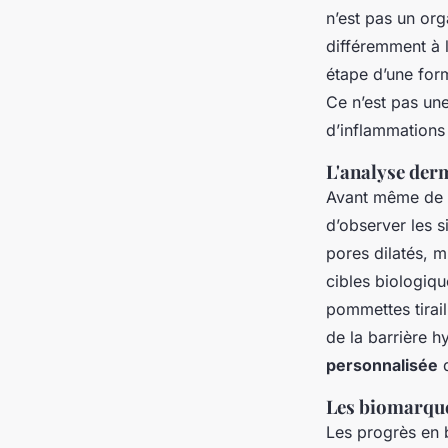
n’est pas un org
différemment à l
étape d’une for
Ce n’est pas une
d’inflammations 
L'analyse der
Avant même de ch
d’observer les 
pores dilatés, m
cibles biologiq
pommettes tirai
de la barrière h
personnalisée
q
Les biomarque
Les progrès en 