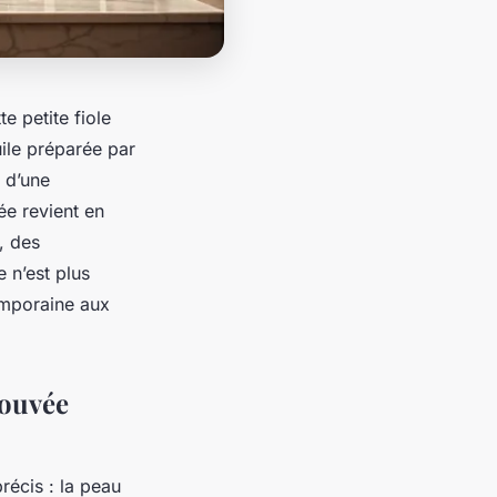
e petite fiole
uile préparée par
t d’une
ée revient en
, des
 n’est plus
emporaine aux
rouvée
précis : la peau