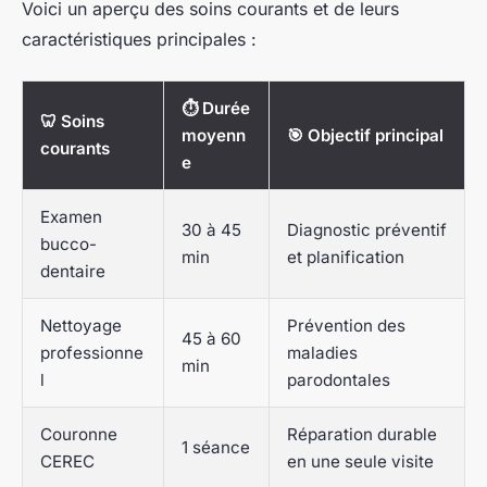
Voici un aperçu des soins courants et de leurs
caractéristiques principales :
⏱️ Durée
🦷 Soins
moyenn
🎯 Objectif principal
courants
e
Examen
30 à 45
Diagnostic préventif
bucco-
min
et planification
dentaire
Nettoyage
Prévention des
45 à 60
professionne
maladies
min
l
parodontales
Couronne
Réparation durable
1 séance
CEREC
en une seule visite