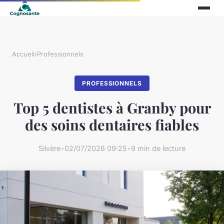
Accueil
›
Professionnels
PROFESSIONNELS
Top 5 dentistes à Granby pour
des soins dentaires fiables
Silvère
•
02/07/2026 09:25
•
9 min de lecture