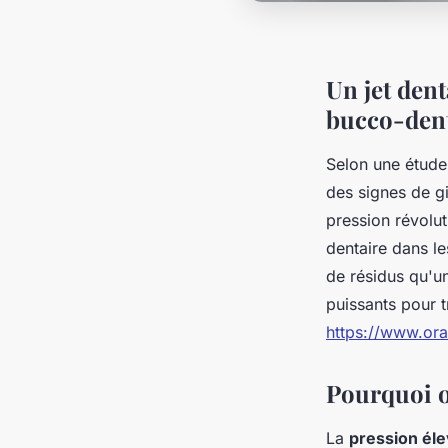
Un jet dent
bucco-dent
Selon une étude
des signes de gi
pression révolu
dentaire dans le
de résidus qu'un
puissants pour 
https://www.oral
Pourquoi o
La
pression él