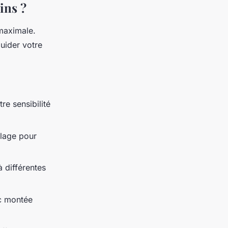
ins ?
 maximale.
guider votre
re sensibilité
glage pour
 différentes
c montée