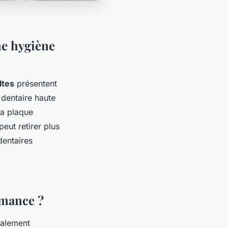
une hygiène
ltes
présentent
t dentaire haute
la plaque
eut retirer plus
dentaires
rmance ?
calement