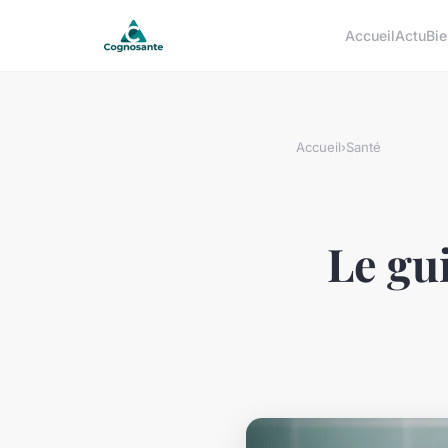
Accueil
Actu
Bie
Accueil
›
Santé
Le gu