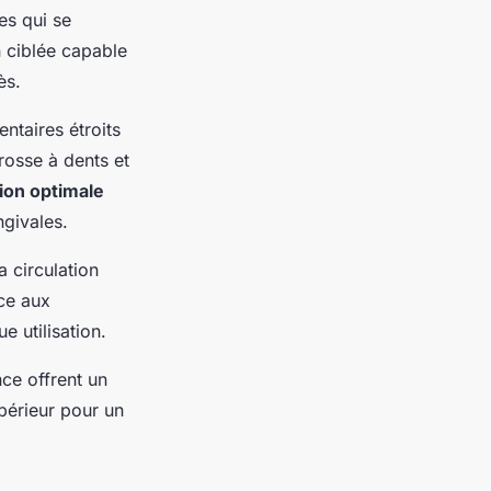
es qui se
n ciblée capable
ès.
ntaires étroits
rosse à dents et
tion optimale
ngivales.
 circulation
nce aux
e utilisation.
ce offrent un
périeur pour un