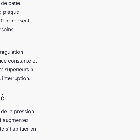
 de cette
a plaque
00 proposent
esoins
régulation
nce constante et
nt supérieurs à
interruption.
sé
de la pression.
 et augmentez
e s'habituer en