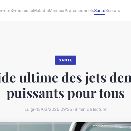
n-être
Grossesse
Maladie
Minceur
Professionnels
Santé
Seniors
SANTÉ
ide ultime des jets den
puissants pour tous
Luigi
•
13/03/2026 09:25
•
8 min de lecture