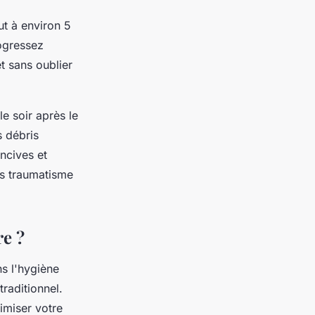
ut à environ 5
ogressez
t sans oublier
e soir après le
s débris
ncives et
s traumatisme
re ?
s l'hygiène
traditionnel.
imiser votre