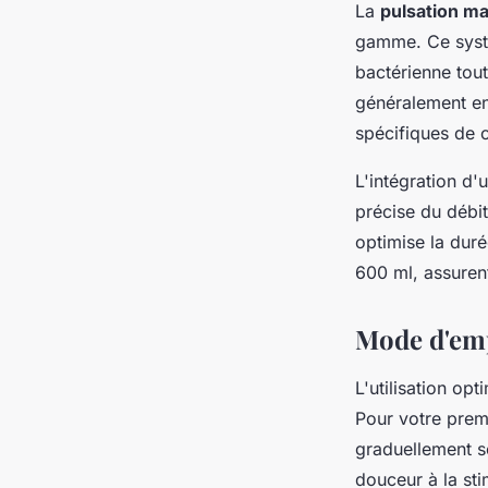
La
pulsation m
gamme. Ce systè
bactérienne tou
généralement en
spécifiques de c
L'intégration d'
précise du débit
optimise la duré
600 ml, assuren
Mode d'emp
L'utilisation op
Pour votre premi
graduellement s
douceur à la sti