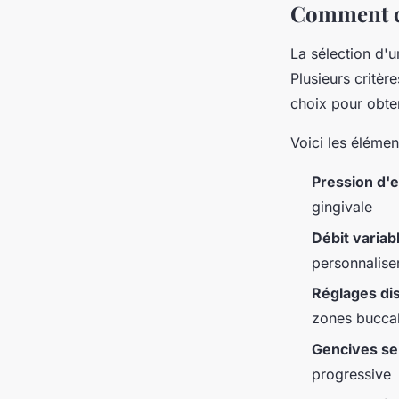
Comment ch
La sélection d'
Plusieurs critèr
choix pour obten
Voici les élémen
Pression d'
gingivale
Débit variab
personnaliser
Réglages di
zones bucca
Gencives se
progressive