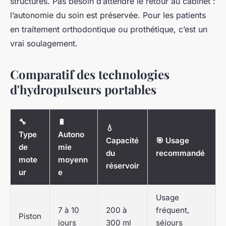
structures. Pas besoin d’attendre le retour au cabinet :
l’autonomie du soin est préservée. Pour les patients
en traitement orthodontique ou prothétique, c’est un
vrai soulagement.
Comparatif des technologies
d'hydropulseurs portables
🔧
🔋
💧
Type
Autono
Capacité
🎯 Usage
de
mie
du
recommandé
mote
moyenn
réservoir
ur
e
Usage
7 à 10
200 à
fréquent,
Piston
jours
300 ml
séjours