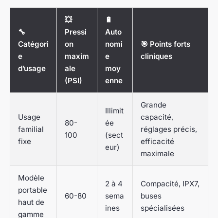
💥
🔋
🔧
Pressi
Auto
Catégori
on
nomi
🎯 Points forts
e
maxim
e
cliniques
d’usage
ale
moy
(PSI)
enne
Grande
Illimit
Usage
capacité,
80-
ée
familial
réglages précis,
100
(sect
fixe
efficacité
eur)
maximale
Modèle
2 à 4
Compacité, IPX7,
portable
60-80
sema
buses
haut de
ines
spécialisées
gamme